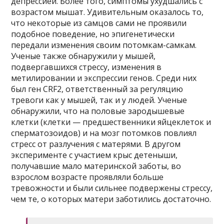
депрессией. Более того, симптомы ухудшались с
возрастом мышат. Удивительным оказалось то,
что некоторые из самцов сами не проявили
подобное поведение, но эпигенетически
передали изменения своим потомкам-самкам.
Ученые также обнаружили у мышей,
подвергавшихся стрессу, изменения в
метилировании и экспрессии генов. Среди них
был ген CRF2, ответственный за регуляцию
тревоги как у мышей, так и у людей. Ученые
обнаружили, что на половые зародышевые
клетки (клетки — предшественники яйцеклеток и
сперматозоидов) и на мозг потомков повлиял
стресс от разлучения с матерями. В другом
эксперименте с участием крыс детеныши,
получавшие мало материнской заботы, во
взрослом возрасте проявляли больше
тревожности и были сильнее подвержены стрессу,
чем те, о которых матери заботились достаточно.