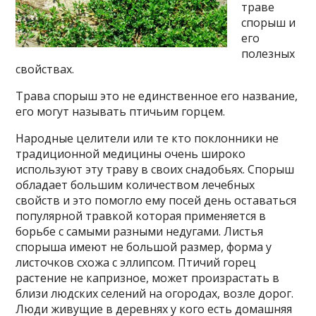
траве
спорыш и
его
полезных
свойствах.
Трава спорыш это не единственное его название,
его могут называть птичьим горцем.
Народные целители или те кто поклонники не
традиционной медицины очень широко
используют эту траву в своих снадобьях. Спорыш
обладает большим количеством лечебных
свойств и это помогло ему посей день оставаться
популярной травкой которая применяется в
борьбе с самыми разными недугами. Листья
спорыша имеют не большой размер, форма у
листочков схожа с эллипсом. Птичий горец
растение не капризное, может произрастать в
близи людских селений на огородах, возле дорог.
Люди живущие в деревнях у кого есть домашняя