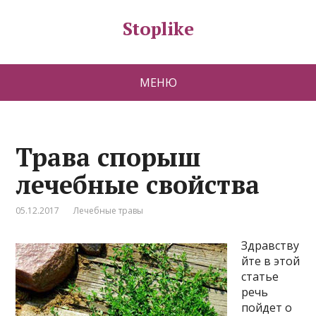
Stoplike
МЕНЮ
Трава спорыш
лечебные свойства
05.12.2017
Лечебные травы
Здравству
йте в этой
статье
речь
пойдет о