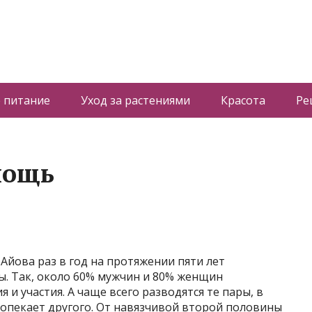
 питание
Уход за растениями
Красота
Ре
мощь
Айова раз в год на протяжении пяти лет
. Так, около 60% мужчин и 80% женщин
 и участия. А чаще всего разводятся те пары, в
 опекает другого. От навязчивой второй половины