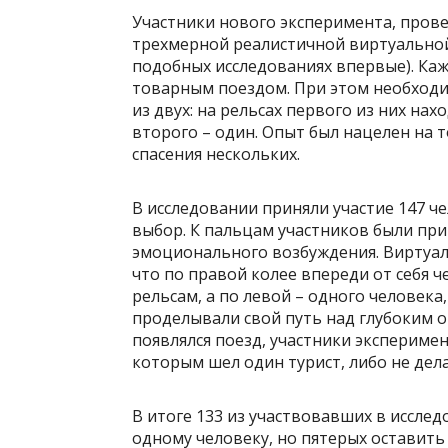
Участники нового эксперимента, пров
трехмерной реалистичной виртуальной
подобных исследованиях впервые). Ка
товарным поездом. При этом необходи
из двух: на рельсах первого из них нах
второго – один. Опыт был нацелен на т
спасения нескольких.
В исследовании приняли участие 147 ч
выбор. К пальцам участников были пр
эмоционального возбуждения. Виртуал
что по правой колее впереди от себя 
рельсам, а по левой – одного человека
проделывали свой путь над глубоким о
появлялся поезд, участники экспериме
которым шел один турист, либо не дела
В итоге 133 из участвовавших в иссле
одному человеку, но пятерых оставить