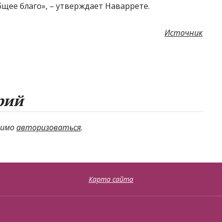
ее благо», – утверждает Наваррете.
Источник
рий
димо
авторизоваться
.
Карта сайта