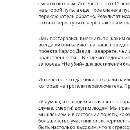
смерти пятерых. Интересно, что 11 чел
на второй путь, а еще трое сначала пу
переключатель обратно. Результат исс
готовы переступить через законы мора
«Мы постарались выяснить то, каким
всегда ли они влияют на наше поведен
проекта Карлос Дэвид Наваррете, чьи
нравственности. – В ходе исследовани
заповедь «Не убий» для достижения бл
Интересно, что датчики показали наи
которые не трогали переключатель. Пр
«Я думаю, что людям изначально отвр
случае, смерти) другим людям. Мы пра
мышлением и в состоянии понять, како
большинство участников эксперимента
быть настолько высоким, что в стресс