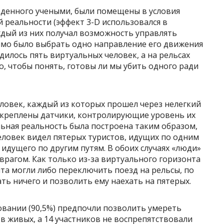
еденного учеными, были помещены в условия
 реальности (эффект 3-D использовался в
ждый из них получал возможность управлять
мо было выбрать одно направление его движения
одилось пять виртуальных человек, а на рельсах
о, чтобы понять, готовы ли мы убить одного ради
еловек, каждый из которых прошел через нелегкий
икреплены датчики, контролирующие уровень их
ьная реальность была построена таким образом,
человек видел пятерых туристов, идущих по одним
, идущего по другим путям. В обоих случаях «люди»
врагом. Как только из-за виртуального горизонта
нта могли либо переключить поезд на рельсы, по
ть ничего и позволить ему наехать на пятерых.
довании (90,5%) предпочли позволить умереть
 в живых, а 14 участников не воспрепятствовали