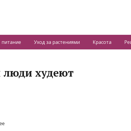
 питание
Уход за растениями
Красота
Ре
 люди худеют