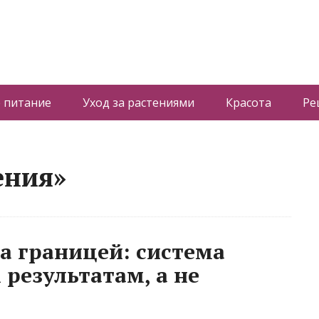
 питание
Уход за растениями
Красота
Ре
ения»
а границей: система
результатам, а не