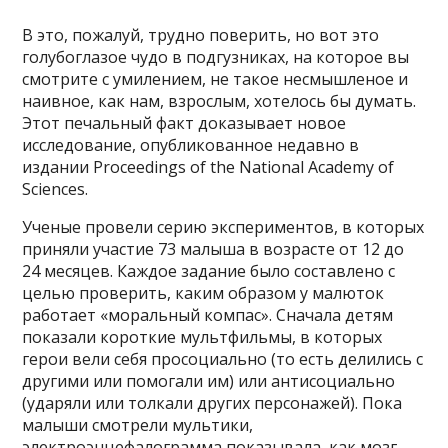
В это, пожалуй, трудно поверить, но вот это
голубоглазое чудо в подгузниках, на которое вы
смотрите с умилением, не такое несмышленое и
наивное, как нам, взрослым, хотелось бы думать.
Этот печальный факт доказывает новое
исследование, опубликованное недавно в
издании Proceedings of the National Academy of
Sciences.
Ученые провели серию экспериментов, в которых
приняли участие 73 малыша в возрасте от 12 до
24 месяцев. Каждое задание было составлено с
целью проверить, каким образом у малюток
работает «моральный компас». Сначала детям
показали короткие мультфильмы, в которых
герои вели себя просоциально (то есть делились с
другими или помогали им) или антисоциально
(ударяли или толкали других персонажей). Пока
малыши смотрели мультики,
электроэнцефалограмма показывала, как мозг