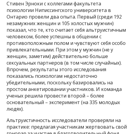
Стивен Эрноки с коллегами факультета
психологии Ниписсингского университета в
Онтарио провели два опыта. Первый (среди 192
незамужних женщин и 105 холостых мужчин)
показал, что те, кто считает себя альтруистичным
человеком, более успешны в общении с
противоположным полом и чувствуют себя особо
привлекательными. При этом у мужчин (не у
женщин, заметим) действительно больше
сексуальных партнеров (в том числе случайных).
Впрочем, результаты этого исследования
показались психологам недостаточно
убедительными, поскольку базировались на
простом анкетировании участников. И команда
ученых решила провести второй – более
основательный – эксперимент (на 335 молодых
людях).
Альтруистичность исследователи проверяли на
практике: предлагая участникам жертвовать свой
гонорар за участие в благотворительный фонд.