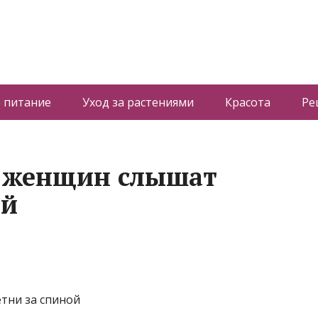
 питание
Уход за растениями
Красота
Ре
 женщин слышат
ой