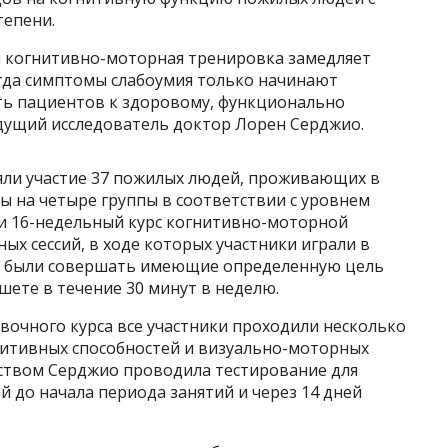
тепени.
я когнитивно-моторная тренировка замедляет
когда симптомы слабоумия только начинают
ть пациентов к здоровому, функционально
едущий исследователь доктор Лорен Серджио.
яли участие 37 пожилых людей, проживающих в
ы на четыре группы в соответствии с уровнем
и 16-недельный курс когнитивно-моторной
ых сессий, в ходе которых участники играли в
ны были совершать имеющие определенную цель
ете в течение 30 минут в неделю.
вочного курса все участники проходили несколько
гнитивных способностей и визуально-моторных
ством Серджио проводила тестирование для
й до начала периода занятий и через 14 дней