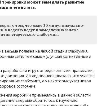
й тренировки может замедлять развитие
ащать его вспять.
орят о том, что даже 30 минут визуально-
 в неделю ведут к замедлению и даже
ития старческого слабоумия.
ка весьма полезна на любой стадии слабоумия,
ронные сети, тем самым улучшая когнитивные и
а разработали игру с определенными правилами,
 движения. Исследование показало, что участие
сирование слабоумия, а у некоторых участников
оровое состояние.
жнения аэробики применялись в данной области
едование впервые обратилось к изучению
дов на когнитивную функцию пожилых людей с