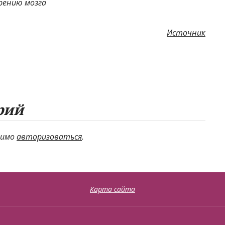
рению мозга
Источник
рий
димо
авторизоваться
.
Карта сайта