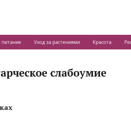
 питание
Уход за растениями
Красота
Ре
тарческое слабоумие
ках