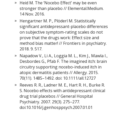
Heid M. The ‘Nocebo Effect’ may be even
stronger than placebo // Elemental.Medium.
14 Nov. 2016.
Hengartner M. P., Plöderl M. Statistically
significant antidepressant-placebo differences
on subjective symptom-rating scales do not
prove that the drugs work: Effect size and
method bias matter! // Frontiers in psychiatry.
2018. 9. 517.
Napadow V., Li A., Loggia M. L., Kim J., Mawla I.,
Desbordes G., Pfab F. The imagined itch: brain
circuitry supporting nocebo-induced itch in
atopic dermatitis patients // Allergy. 2015.
70(11). 1485–1492. doi: 10.1111/all.12727
Reeves R. R., Ladner M. E., Hart R. H., Burke R.
S. Nocebo effects with antidepressant clinical
drug trial placebos // General Hospital
Psychiatry. 2007. 29(3). 275–277.
doi:10.1016/j.genhosppsych.2007.01.01