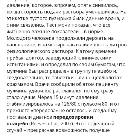
давление, которое, впрочем, опять снизилось,
когда скорость подачи раствора уменьшилась. На
этикетке пустого пузырька были данные врача, и
с ним связались. Тест мочи показал, что все
жизненно важные показатели – в норме.
Молодого человека продолжали держать на
капельнице, и за четыре часа влили шесть литров
физиологического раствора. К этому времени
прибыл доктор, заведующий клиническими
испытаниями, и определил по своим бумагам, что
мужчина был распределен в группу плацебо и,
следовательно, те таблетки – лишь целлюлоза с
крахмалом. Врачи сообщили об этом пациенту,
мужчина удивился, расплакался, но ему сразу
стало лучше. Через 15 минут давление
стабилизировалось на 126/80 с пульсом 80, и от
прежнего «передоза» не осталось и следа. Ему
поставили диагноз
передозировки
плацебо
(Reeves et al., 2007). Этот отдельный
случай – прекрасная возможность получше