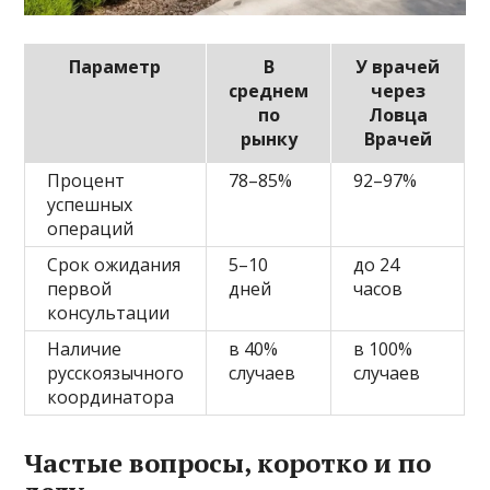
Параметр
В
У врачей
среднем
через
по
Ловца
рынку
Врачей
Процент
78–85%
92–97%
успешных
операций
Срок ожидания
5–10
до 24
первой
дней
часов
консультации
Наличие
в 40%
в 100%
русскоязычного
случаев
случаев
координатора
Частые вопросы, коротко и по