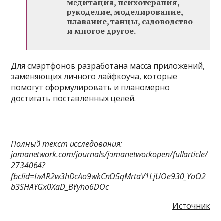
медитация, психотерапия,
рукоделие, моделирование,
плавание, танцы, садоводство
и многое другое.
Для смартфонов разработана масса приложений,
заменяющих личного лайфкоуча, которые
помогут сформулировать и планомерно
достигать поставленных целей.
Полный текст исследования:
jamanetwork.com/journals/jamanetworkopen/fullarticle/
2734064?
fbclid=IwAR2w3hDcAo9wkCnO5qMrtaV1LjUOe930_YoO2
b3SHAYGx0XaD_BYyho6DOc
Источник