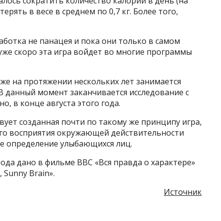
алось сократить количество калорий в день (на
ерять в весе в среднем по 0,7 кг. Более того,
аботка не панацея и пока они только в самом
 уже скоро эта игра войдет во многие программы
же на протяжении нескольких лет занимается
 В данный момент заканчивается исследование с
о, в конце августа этого года.
вует созданная почти по такому же принципу игра,
го восприятия окружающей действительности
е определение улыбающихся лиц.
тода дано в фильме BBC «Вся правда о характере»
, Sunny Brain».
Источник