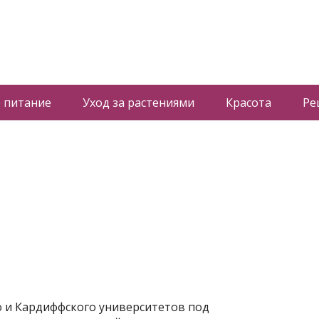
 питание
Уход за растениями
Красота
Ре
о и Кардиффского университетов под