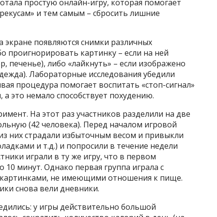
отала простую онлайн-игру, которая помогает
ерекусам» и тем самым – сбросить лишние
а экране появляются снимки различных
о проигнорировать картинку – если на ней
 печенье), либо «лайкнуть» – если изображено
одежда). Лабораторные исследования убедили
ивая процедура помогает воспитать «стоп-сигнал»
 а это немало способствует похудению.
имент. На этот раз участников разделили на две
ольную (42 человека). Перед началом игровой
 из них страдали избыточным весом и привыкли
адками и т.д.) и попросили в течение недели
тники играли в ту же игру, что в первом
о 10 минут. Однако первая группа играла с
с картинками, не имеющими отношения к пище.
ники снова вели дневники.
едились: у игры действительно большой