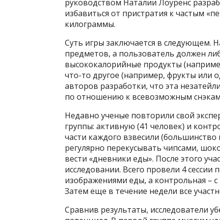
руководством Наталии Лоуренс разраб
избавиться от пристратия к частым «п
килограммы.
Суть игры заключается в следующем. Н
предметов, а пользователь должен либ
высококалорийные продукты (например,
что-то другое (например, фрукты или 
авторов разработки, что эта незатейл
по отношению к всевозможным снэкам,
Недавно ученые повторили свой экспер
группы: активную (41 человек) и контр
части каждого взвесили (большинство
регулярно перекусывать чипсами, шокол
вести «дневники еды». После этого учас
исследовании. Всего провели 4 сессии п
изображениями еды, а контрольная – 
Затем еще в течение недели все участ
Сравнив результаты, исследователи уб