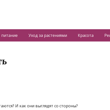
 питание
Уход за растениями
Красота
Ре
ть
таются? И как они выглядят со стороны?