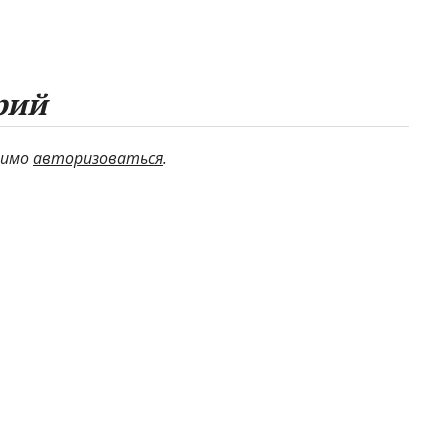
рий
димо
авторизоваться
.