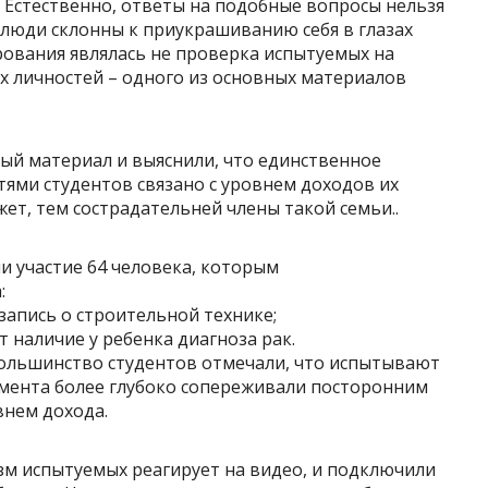
 Естественно, ответы на подобные вопросы нельзя
 люди склонны к приукрашиванию себя в глазах
ования являлась не проверка испытуемых на
их личностей – одного из основных материалов
ный материал и выяснили, что единственное
ями студентов связано с уровнем доходов их
т, тем сострадательней члены такой семьи..
и участие 64 человека, которым
:
запись о строительной технике;
т наличие у ребенка диагноза рак.
ольшинство студентов отмечали, что испытывают
римента более глубоко сопереживали посторонним
внем дохода.
зм испытуемых реагирует на видео, и подключили