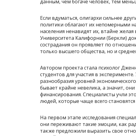
данным, чем богаче человек, тем мень
Если вдуматься, олигархи сильнее дру
политики облагают их непомерными на
населения ненавидят их, втайне желая 
Университета Калифорнии (Беркли) док
сострадания он проявляет по отношен
только высшего общества, но и среднег
Автором проекта стала психолог Джен
студентов для участия в эксперименте
разнообразия уровней экономического 
бывает крайне невелика, а значит, о
финансирования. Специалисты учли это
людей, которые чаще всего становятся
На первом этапе исследования специали
они переживают такие эмоции, как рад
также предложили выразить свое отно