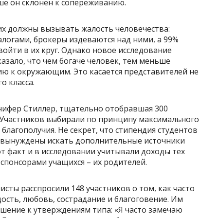
ше он склонен к сопереживанию.
гих должны вызывать жалость человечества:
логами, брокеры издеваются над ними, а 99%
войти в их круг. Однако новое исследование
азало, что чем богаче человек, тем меньше
ию к окружающим. Это касается представителей не
о класса.
нифер Стиллер, тщательно отобравшая 300
. Участников выбирали по принципу максимального
благополучия. Не секрет, что стипендия студентов
ни вынуждены искать дополнительные источники
т факт и в исследовании учитывали доходы тех
 спонсорами учащихся – их родителей.
сты расспросили 148 участников о том, как часто
ость, любовь, сострадание и благоговение. Им
шение к утверждениям типа: «Я часто замечаю