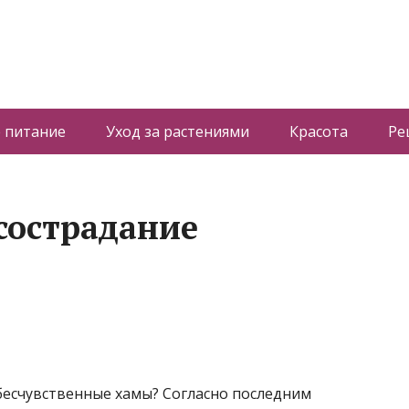
 питание
Уход за растениями
Красота
Ре
сострадание
бесчувственные хамы? Согласно последним