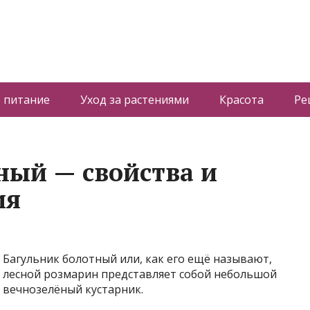
 питание
Уход за растениями
Красота
Ре
ный — свойства и
ия
Багульник болотный или, как его ещё называют,
лесной розмарин представляет собой небольшой
вечнозелёный кустарник.